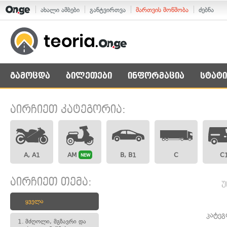
ახალი ამბები
განტვირთვა
მართვის მოწმობა
ძებნა
გამოცდა
ბილეთები
ინფორმაცია
სტატი
აირჩიეთ კატეგორია:
A, A1
AM
B, B1
C
C
NEW
აირჩიეთ თემა:
უ
ყველა
კატეგ
1.
მძღოლი, მგზავრი და