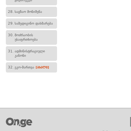
გადარეკვა
28.
საგზაო მონიშვნა
29.
სამედიცინო დახმარება
30.
მოძრაობის
უსაფრთხოება
31.
ადმინისტრაციული
კანონი
32.
ეკო-მართვა
[ახალი]