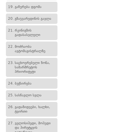
19.
გაჩერება დგომა
20.
გზაჯვარედინის გავლა
21.
რკინიგზის
გადასასვლელი
22.
მოძრაობა
ავტომაგისტრალზე
23.
საცხოვრებელი ზონა,
სამარშრუტოს
პრიორიტეტი
24.
ბუქსირება
25.
სასწავლო სვლა
26.
გადაზიდვები, ხალხი,
ტვირთი
27.
ველოსიპედი, მოპედი
და პირუტყვის