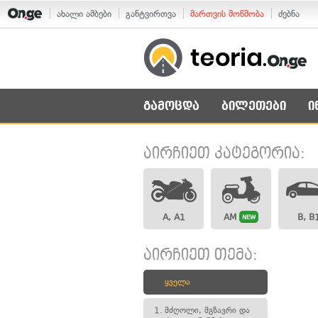
ახალი ამბები
განტვირთვა
მართვის მოწმობა
ძებნა
გამოცდა
ბილეთები
ი
აირჩიეთ კატეგორია:
A, A1
AM
B, B
NEW
აირჩიეთ თემა:
ყველა
1.
მძღოლი, მგზავრი და