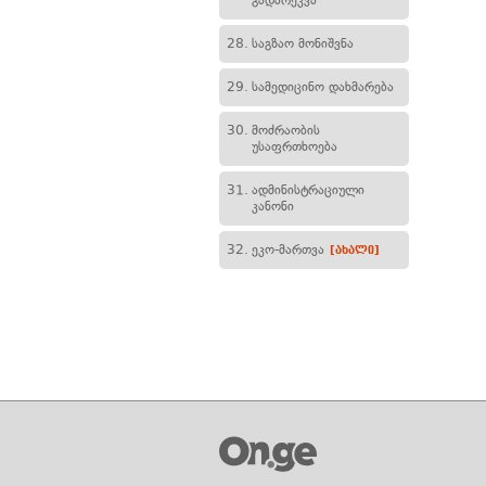
გადარეკვა
28.
საგზაო მონიშვნა
29.
სამედიცინო დახმარება
30.
მოძრაობის
უსაფრთხოება
31.
ადმინისტრაციული
კანონი
32.
ეკო-მართვა
[ახალი]