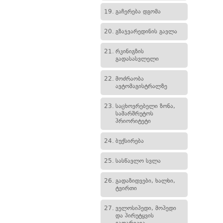
19.
გაჩერება დგომა
20.
გზაჯვარედინის გავლა
21.
რკინიგზის
გადასასვლელი
22.
მოძრაობა
ავტომაგისტრალზე
23.
საცხოვრებელი ზონა,
სამარშრუტოს
პრიორიტეტი
24.
ბუქსირება
25.
სასწავლო სვლა
26.
გადაზიდვები, ხალხი,
ტვირთი
27.
ველოსიპედი, მოპედი
და პირუტყვის