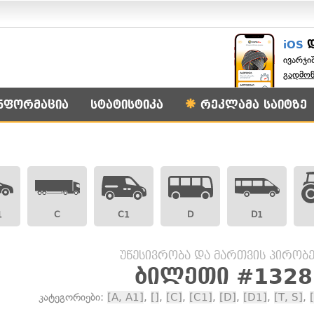
iOS
ივარჯი
გადმო
ნფორმაცია
სტატისტიკა
რეკლამა საიტზე
1
C
C1
D
D1
უწესივრობა და მართვის პირობე
ბილეთი #1328
კატეგორიები:
[A, A1]
,
[]
,
[C]
,
[C1]
,
[D]
,
[D1]
,
[T, S]
,