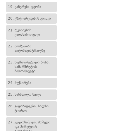
19.
გაჩერება დგომა
20.
გზაჯვარედინის გავლა
21.
რკინიგზის
გადასასვლელი
22.
მოძრაობა
ავტომაგისტრალზე
23.
საცხოვრებელი ზონა,
სამარშრუტოს
პრიორიტეტი
24.
ბუქსირება
25.
სასწავლო სვლა
26.
გადაზიდვები, ხალხი,
ტვირთი
27.
ველოსიპედი, მოპედი
და პირუტყვის