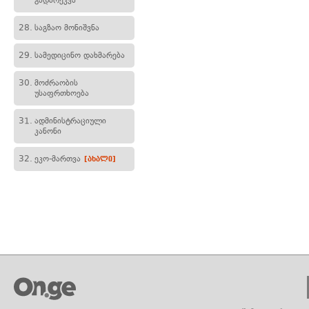
გადარეკვა
28.
საგზაო მონიშვნა
29.
სამედიცინო დახმარება
30.
მოძრაობის
უსაფრთხოება
31.
ადმინისტრაციული
კანონი
32.
ეკო-მართვა
[ახალი]