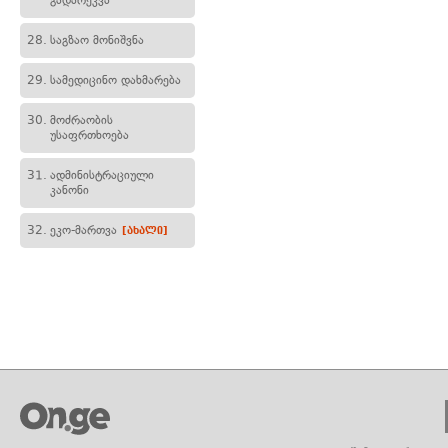
გადარეკვა
28.
საგზაო მონიშვნა
29.
სამედიცინო დახმარება
30.
მოძრაობის
უსაფრთხოება
31.
ადმინისტრაციული
კანონი
32.
ეკო-მართვა
[ახალი]