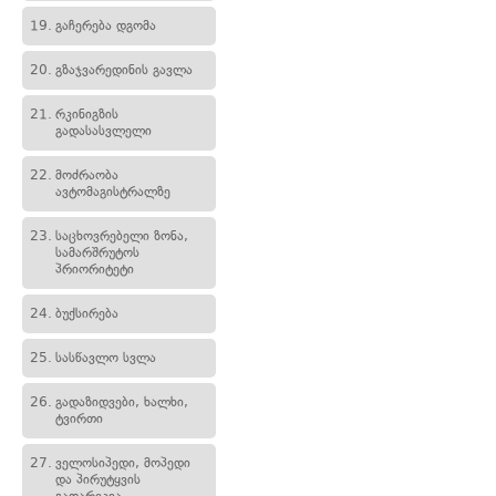
19.
გაჩერება დგომა
20.
გზაჯვარედინის გავლა
21.
რკინიგზის
გადასასვლელი
22.
მოძრაობა
ავტომაგისტრალზე
23.
საცხოვრებელი ზონა,
სამარშრუტოს
პრიორიტეტი
24.
ბუქსირება
25.
სასწავლო სვლა
26.
გადაზიდვები, ხალხი,
ტვირთი
27.
ველოსიპედი, მოპედი
და პირუტყვის