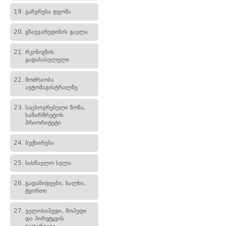
19.
გაჩერება დგომა
20.
გზაჯვარედინის გავლა
21.
რკინიგზის
გადასასვლელი
22.
მოძრაობა
ავტომაგისტრალზე
23.
საცხოვრებელი ზონა,
სამარშრუტოს
პრიორიტეტი
24.
ბუქსირება
25.
სასწავლო სვლა
26.
გადაზიდვები, ხალხი,
ტვირთი
27.
ველოსიპედი, მოპედი
და პირუტყვის