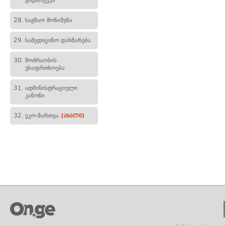
გადარეკვა
28.
საგზაო მონიშვნა
29.
სამედიცინო დახმარება
30.
მოძრაობის
უსაფრთხოება
31.
ადმინისტრაციული
კანონი
32.
ეკო-მართვა
[ახალი]