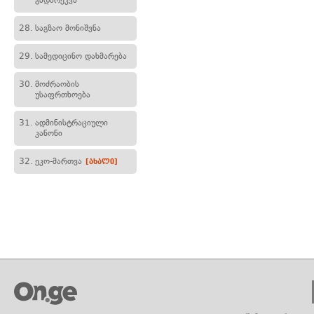
გადარეკვა
28.
საგზაო მონიშვნა
29.
სამედიცინო დახმარება
30.
მოძრაობის
უსაფრთხოება
31.
ადმინისტრაციული
კანონი
32.
ეკო-მართვა
[ახალი]