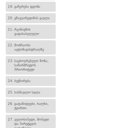
19.
გაჩერება დგომა
20.
გზაჯვარედინის გავლა
21.
რკინიგზის
გადასასვლელი
22.
მოძრაობა
ავტომაგისტრალზე
23.
საცხოვრებელი ზონა,
სამარშრუტოს
პრიორიტეტი
24.
ბუქსირება
25.
სასწავლო სვლა
26.
გადაზიდვები, ხალხი,
ტვირთი
27.
ველოსიპედი, მოპედი
და პირუტყვის