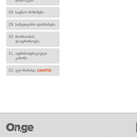
გადარეკვა
28.
საგზაო მონიშვნა
29.
სამედიცინო დახმარება
30.
მოძრაობის
უსაფრთხოება
31.
ადმინისტრაციული
კანონი
32.
ეკო-მართვა
[ახალი]