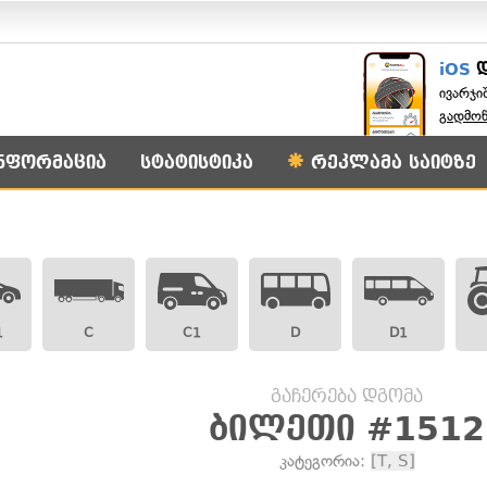
iOS
ივარჯი
გადმო
ნფორმაცია
სტატისტიკა
რეკლამა საიტზე
1
C
C1
D
D1
გაჩერება დგომა
ბილეთი #1512
კატეგორია:
[T, S]