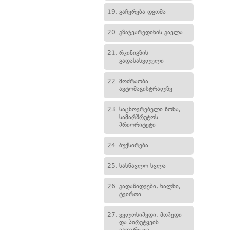
19.
გაჩერება დგომა
20.
გზაჯვარედინის გავლა
21.
რკინიგზის
გადასასვლელი
22.
მოძრაობა
ავტომაგისტრალზე
23.
საცხოვრებელი ზონა,
სამარშრუტოს
პრიორიტეტი
24.
ბუქსირება
25.
სასწავლო სვლა
26.
გადაზიდვები, ხალხი,
ტვირთი
27.
ველოსიპედი, მოპედი
და პირუტყვის