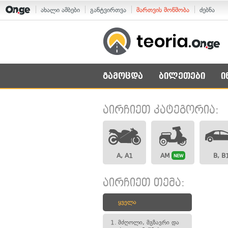
ახალი ამბები
განტვირთვა
მართვის მოწმობა
ძებნა
გამოცდა
ბილეთები
ი
აირჩიეთ კატეგორია:
A, A1
AM
B, B
NEW
აირჩიეთ თემა:
ყველა
1.
მძღოლი, მგზავრი და