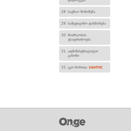
გადარეკვა
28.
საგზაო მონიშვნა
29.
სამედიცინო დახმარება
30.
მოძრაობის
უსაფრთხოება
31.
ადმინისტრაციული
კანონი
32.
ეკო-მართვა
[ახალი]