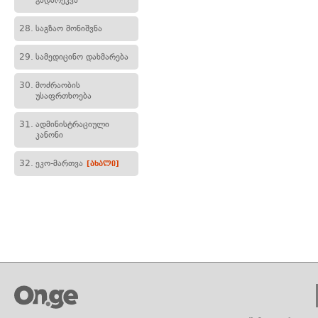
გადარეკვა
28.
საგზაო მონიშვნა
29.
სამედიცინო დახმარება
30.
მოძრაობის
უსაფრთხოება
31.
ადმინისტრაციული
კანონი
32.
ეკო-მართვა
[ახალი]