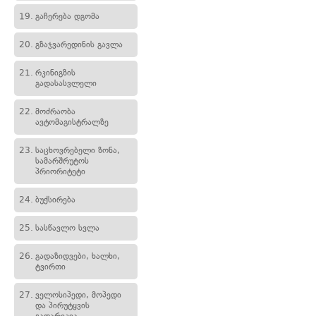
19.
გაჩერება დგომა
20.
გზაჯვარედინის გავლა
21.
რკინიგზის
გადასასვლელი
22.
მოძრაობა
ავტომაგისტრალზე
23.
საცხოვრებელი ზონა,
სამარშრუტოს
პრიორიტეტი
24.
ბუქსირება
25.
სასწავლო სვლა
26.
გადაზიდვები, ხალხი,
ტვირთი
27.
ველოსიპედი, მოპედი
და პირუტყვის