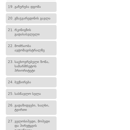
19.
გაჩერება დგომა
20.
გზაჯვარედინის გავლა
21.
რკინიგზის
გადასასვლელი
22.
მოძრაობა
ავტომაგისტრალზე
23.
საცხოვრებელი ზონა,
სამარშრუტოს
პრიორიტეტი
24.
ბუქსირება
25.
სასწავლო სვლა
26.
გადაზიდვები, ხალხი,
ტვირთი
27.
ველოსიპედი, მოპედი
და პირუტყვის