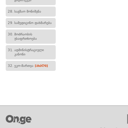
გადარეკვა
28.
საგზაო მონიშვნა
29.
სამედიცინო დახმარება
30.
მოძრაობის
უსაფრთხოება
31.
ადმინისტრაციული
კანონი
32.
ეკო-მართვა
[ახალი]