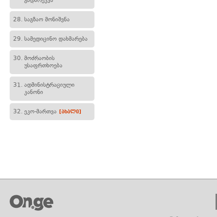
გადარეკვა
28.
საგზაო მონიშვნა
29.
სამედიცინო დახმარება
30.
მოძრაობის
უსაფრთხოება
31.
ადმინისტრაციული
კანონი
32.
ეკო-მართვა
[ახალი]