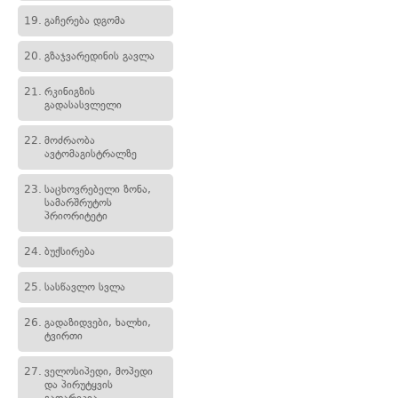
19.
გაჩერება დგომა
20.
გზაჯვარედინის გავლა
21.
რკინიგზის
გადასასვლელი
22.
მოძრაობა
ავტომაგისტრალზე
23.
საცხოვრებელი ზონა,
სამარშრუტოს
პრიორიტეტი
24.
ბუქსირება
25.
სასწავლო სვლა
26.
გადაზიდვები, ხალხი,
ტვირთი
27.
ველოსიპედი, მოპედი
და პირუტყვის