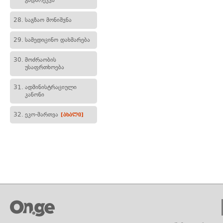
გადარეკვა
28.
საგზაო მონიშვნა
29.
სამედიცინო დახმარება
30.
მოძრაობის
უსაფრთხოება
31.
ადმინისტრაციული
კანონი
32.
ეკო-მართვა
[ახალი]