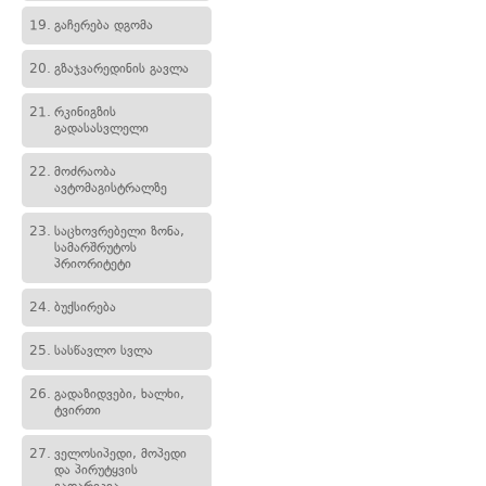
19.
გაჩერება დგომა
20.
გზაჯვარედინის გავლა
21.
რკინიგზის
გადასასვლელი
22.
მოძრაობა
ავტომაგისტრალზე
23.
საცხოვრებელი ზონა,
სამარშრუტოს
პრიორიტეტი
24.
ბუქსირება
25.
სასწავლო სვლა
26.
გადაზიდვები, ხალხი,
ტვირთი
27.
ველოსიპედი, მოპედი
და პირუტყვის