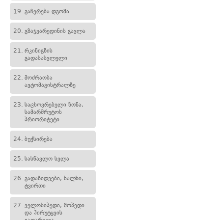
19.
გაჩერება დგომა
20.
გზაჯვარედინის გავლა
21.
რკინიგზის
გადასასვლელი
22.
მოძრაობა
ავტომაგისტრალზე
23.
საცხოვრებელი ზონა,
სამარშრუტოს
პრიორიტეტი
24.
ბუქსირება
25.
სასწავლო სვლა
26.
გადაზიდვები, ხალხი,
ტვირთი
27.
ველოსიპედი, მოპედი
და პირუტყვის