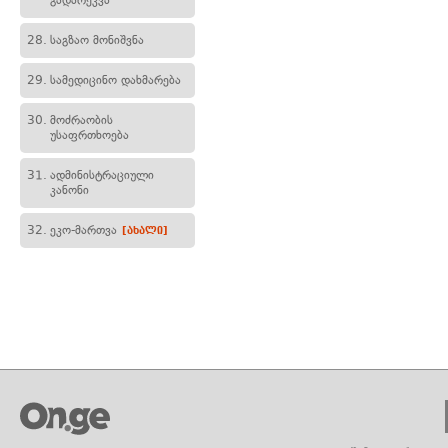
გადარეკვა
28.
საგზაო მონიშვნა
29.
სამედიცინო დახმარება
30.
მოძრაობის
უსაფრთხოება
31.
ადმინისტრაციული
კანონი
32.
ეკო-მართვა
[ახალი]