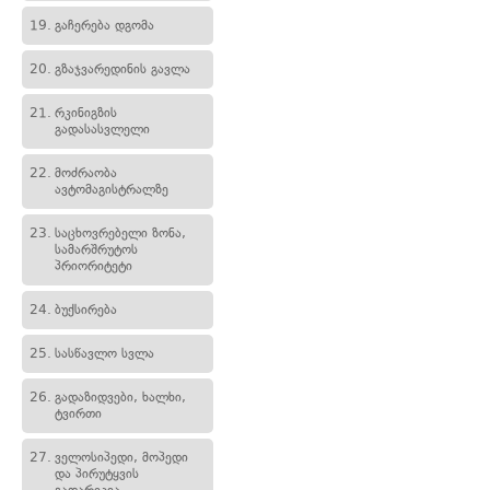
19.
გაჩერება დგომა
20.
გზაჯვარედინის გავლა
21.
რკინიგზის
გადასასვლელი
22.
მოძრაობა
ავტომაგისტრალზე
23.
საცხოვრებელი ზონა,
სამარშრუტოს
პრიორიტეტი
24.
ბუქსირება
25.
სასწავლო სვლა
26.
გადაზიდვები, ხალხი,
ტვირთი
27.
ველოსიპედი, მოპედი
და პირუტყვის