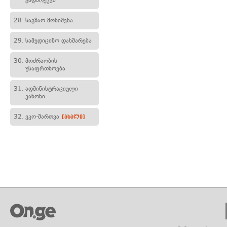
გადარეკვა
28.
საგზაო მონიშვნა
29.
სამედიცინო დახმარება
30.
მოძრაობის
უსაფრთხოება
31.
ადმინისტრაციული
კანონი
32.
ეკო-მართვა
[ახალი]