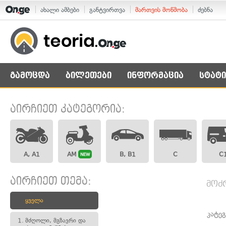
ახალი ამბები
განტვირთვა
მართვის მოწმობა
ძებნა
გამოცდა
ბილეთები
ინფორმაცია
სტატი
აირჩიეთ კატეგორია:
A, A1
AM
B, B1
C
C
NEW
აირჩიეთ თემა:
მოძ
ყველა
კატე
1.
მძღოლი, მგზავრი და