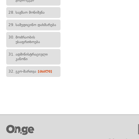
გადარეკვა
28.
საგზაო მონიშვნა
29.
სამედიცინო დახმარება
30.
მოძრაობის
უსაფრთხოება
31.
ადმინისტრაციული
კანონი
32.
ეკო-მართვა
[ახალი]