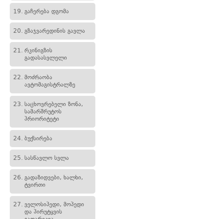
19.
გაჩერება დგომა
20.
გზაჯვარედინის გავლა
21.
რკინიგზის
გადასასვლელი
22.
მოძრაობა
ავტომაგისტრალზე
23.
საცხოვრებელი ზონა,
სამარშრუტოს
პრიორიტეტი
24.
ბუქსირება
25.
სასწავლო სვლა
26.
გადაზიდვები, ხალხი,
ტვირთი
27.
ველოსიპედი, მოპედი
და პირუტყვის