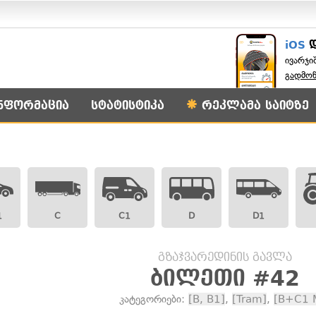
iOS
ივარჯი
გადმო
ნფორმაცია
სტატისტიკა
რეკლამა საიტზე
1
C
C1
D
D1
გზაჯვარედინის გავლა
ბილეთი #42
კატეგორიები:
[B, B1]
,
[Tram]
,
[B+C1 M