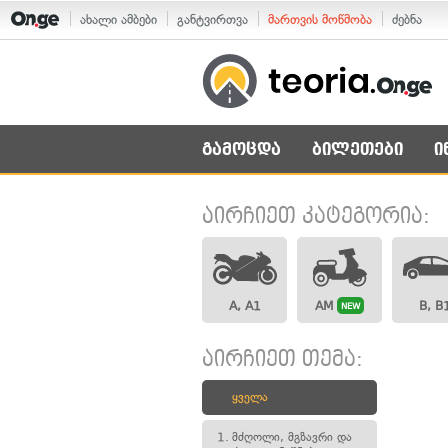
ახალი ამბები
განტვირთვა
მართვის მოწმობა
ძებნა
გამოცდა
ბილეთები
ი
აირჩიეთ კატეგორია:
A, A1
AM
B, B
NEW
აირჩიეთ თემა:
ყველა
1.
მძღოლი, მგზავრი და