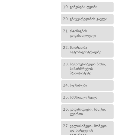
19.
გაჩერება დგომა
20.
გზაჯვარედინის გავლა
21.
რკინიგზის
გადასასვლელი
22.
მოძრაობა
ავტომაგისტრალზე
23.
საცხოვრებელი ზონა,
სამარშრუტოს
პრიორიტეტი
24.
ბუქსირება
25.
სასწავლო სვლა
26.
გადაზიდვები, ხალხი,
ტვირთი
27.
ველოსიპედი, მოპედი
და პირუტყვის