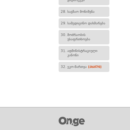
გადარეკვა
28.
საგზაო მონიშვნა
29.
სამედიცინო დახმარება
30.
მოძრაობის
უსაფრთხოება
31.
ადმინისტრაციული
კანონი
32.
ეკო-მართვა
[ახალი]