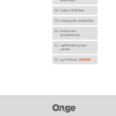
გადარეკვა
28.
საგზაო მონიშვნა
29.
სამედიცინო დახმარება
30.
მოძრაობის
უსაფრთხოება
31.
ადმინისტრაციული
კანონი
32.
ეკო-მართვა
[ახალი]