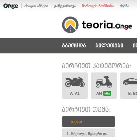
ახალი ამბები
განტვირთვა
მართვის მოწმობა
ძებნა
გამოცდა
ბილეთები
ი
აირჩიეთ კატეგორია:
A, A1
AM
B, B
NEW
აირჩიეთ თემა:
ყველა
1.
მძღოლი, მგზავრი და