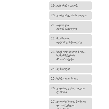
19.
გაჩერება დგომა
20.
გზაჯვარედინის გავლა
21.
რკინიგზის
გადასასვლელი
22.
მოძრაობა
ავტომაგისტრალზე
23.
საცხოვრებელი ზონა,
სამარშრუტოს
პრიორიტეტი
24.
ბუქსირება
25.
სასწავლო სვლა
26.
გადაზიდვები, ხალხი,
ტვირთი
27.
ველოსიპედი, მოპედი
და პირუტყვის