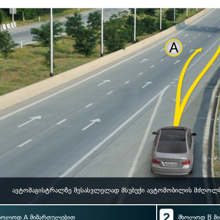
ავტომაგისტრალზე შესასვლელად მსუბუქი ავტომობილის მძღოლს
2
ხოლოდ A მიმართულებით
მხოლოდ B მ