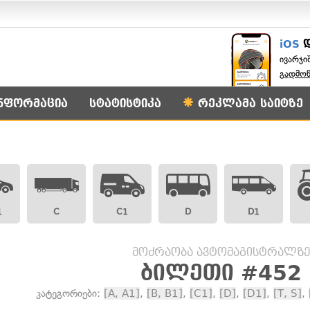
iOS
ივარჯი
გადმო
ნფორმაცია
სტატისტიკა
რეკლამა საიტზე
1
C
C1
D
D1
მოძრაობა ავტომაგისტრალზე
ბილეთი #452
კატეგორიები:
[A, A1]
,
[B, B1]
,
[C1]
,
[D]
,
[D1]
,
[T, S]
,