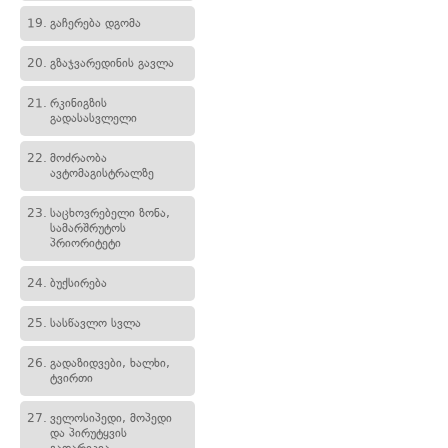
19.
გაჩერება დგომა
20.
გზაჯვარედინის გავლა
21.
რკინიგზის
გადასასვლელი
22.
მოძრაობა
ავტომაგისტრალზე
23.
საცხოვრებელი ზონა,
სამარშრუტოს
პრიორიტეტი
24.
ბუქსირება
25.
სასწავლო სვლა
26.
გადაზიდვები, ხალხი,
ტვირთი
27.
ველოსიპედი, მოპედი
და პირუტყვის