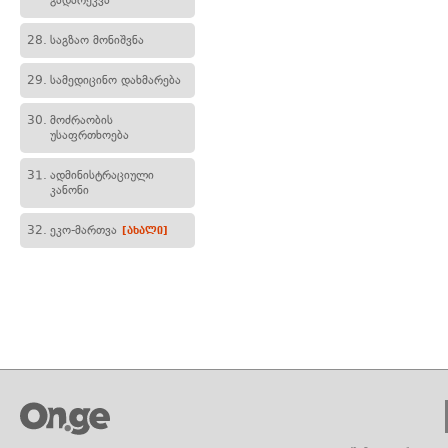
გადარეკვა
28.
საგზაო მონიშვნა
29.
სამედიცინო დახმარება
30.
მოძრაობის
უსაფრთხოება
31.
ადმინისტრაციული
კანონი
32.
ეკო-მართვა
[ახალი]