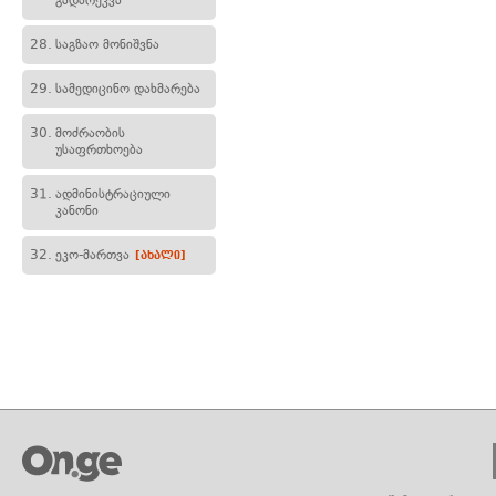
გადარეკვა
28.
საგზაო მონიშვნა
29.
სამედიცინო დახმარება
30.
მოძრაობის
უსაფრთხოება
31.
ადმინისტრაციული
კანონი
32.
ეკო-მართვა
[ახალი]