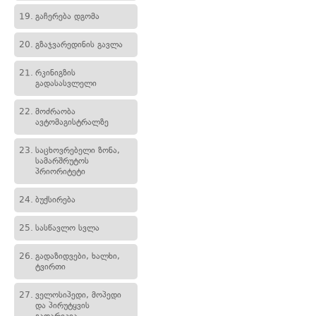
19.
გაჩერება დგომა
20.
გზაჯვარედინის გავლა
21.
რკინიგზის
გადასასვლელი
22.
მოძრაობა
ავტომაგისტრალზე
23.
საცხოვრებელი ზონა,
სამარშრუტოს
პრიორიტეტი
24.
ბუქსირება
25.
სასწავლო სვლა
26.
გადაზიდვები, ხალხი,
ტვირთი
27.
ველოსიპედი, მოპედი
და პირუტყვის