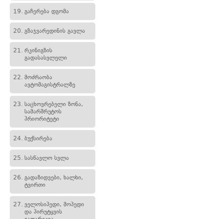
19.
გაჩერება დგომა
20.
გზაჯვარედინის გავლა
21.
რკინიგზის
გადასასვლელი
22.
მოძრაობა
ავტომაგისტრალზე
23.
საცხოვრებელი ზონა,
სამარშრუტოს
პრიორიტეტი
24.
ბუქსირება
25.
სასწავლო სვლა
26.
გადაზიდვები, ხალხი,
ტვირთი
27.
ველოსიპედი, მოპედი
და პირუტყვის