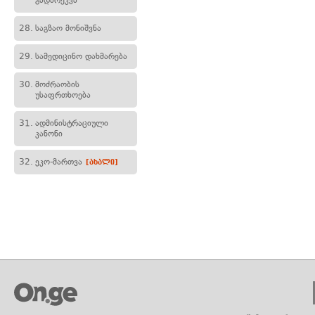
გადარეკვა
28.
საგზაო მონიშვნა
29.
სამედიცინო დახმარება
30.
მოძრაობის
უსაფრთხოება
31.
ადმინისტრაციული
კანონი
32.
ეკო-მართვა
[ახალი]