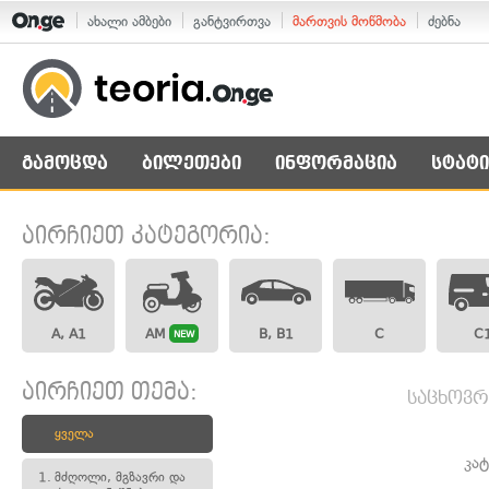
ახალი ამბები
განტვირთვა
მართვის მოწმობა
ძებნა
გამოცდა
ბილეთები
ინფორმაცია
სტატი
აირჩიეთ კატეგორია:
A, A1
AM
B, B1
C
C
NEW
აირჩიეთ თემა:
საცხოვრ
ყველა
კა
1.
მძღოლი, მგზავრი და