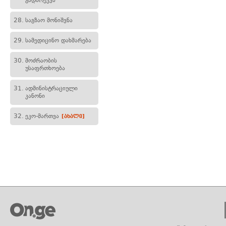
გადარეკვა
28.
საგზაო მონიშვნა
29.
სამედიცინო დახმარება
30.
მოძრაობის
უსაფრთხოება
31.
ადმინისტრაციული
კანონი
32.
ეკო-მართვა
[ახალი]