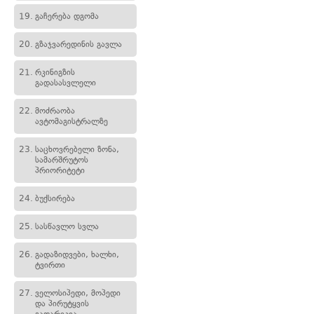
19.
გაჩერება დგომა
20.
გზაჯვარედინის გავლა
21.
რკინიგზის
გადასასვლელი
22.
მოძრაობა
ავტომაგისტრალზე
23.
საცხოვრებელი ზონა,
სამარშრუტოს
პრიორიტეტი
24.
ბუქსირება
25.
სასწავლო სვლა
26.
გადაზიდვები, ხალხი,
ტვირთი
27.
ველოსიპედი, მოპედი
და პირუტყვის