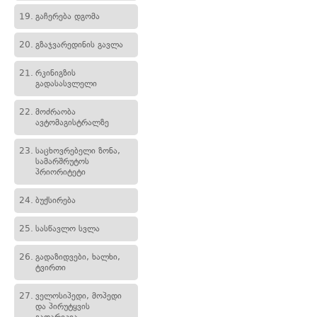
19.
გაჩერება დგომა
20.
გზაჯვარედინის გავლა
21.
რკინიგზის
გადასასვლელი
22.
მოძრაობა
ავტომაგისტრალზე
23.
საცხოვრებელი ზონა,
სამარშრუტოს
პრიორიტეტი
24.
ბუქსირება
25.
სასწავლო სვლა
26.
გადაზიდვები, ხალხი,
ტვირთი
27.
ველოსიპედი, მოპედი
და პირუტყვის