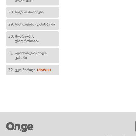
გადარეკვა
28.
საგზაო მონიშვნა
29.
სამედიცინო დახმარება
30.
მოძრაობის
უსაფრთხოება
31.
ადმინისტრაციული
კანონი
32.
ეკო-მართვა
[ახალი]