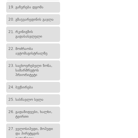
19.
გაჩერება დგომა
20.
გზაჯვარედინის გავლა
21.
რკინიგზის
გადასასვლელი
22.
მოძრაობა
ავტომაგისტრალზე
23.
საცხოვრებელი ზონა,
სამარშრუტოს
პრიორიტეტი
24.
ბუქსირება
25.
სასწავლო სვლა
26.
გადაზიდვები, ხალხი,
ტვირთი
27.
ველოსიპედი, მოპედი
და პირუტყვის