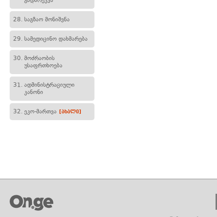
გადარეკვა
28.
საგზაო მონიშვნა
29.
სამედიცინო დახმარება
30.
მოძრაობის
უსაფრთხოება
31.
ადმინისტრაციული
კანონი
32.
ეკო-მართვა
[ახალი]