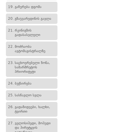
19.
გაჩერება დგომა
20.
გზაჯვარედინის გავლა
21.
რკინიგზის
გადასასვლელი
22.
მოძრაობა
ავტომაგისტრალზე
23.
საცხოვრებელი ზონა,
სამარშრუტოს
პრიორიტეტი
24.
ბუქსირება
25.
სასწავლო სვლა
26.
გადაზიდვები, ხალხი,
ტვირთი
27.
ველოსიპედი, მოპედი
და პირუტყვის