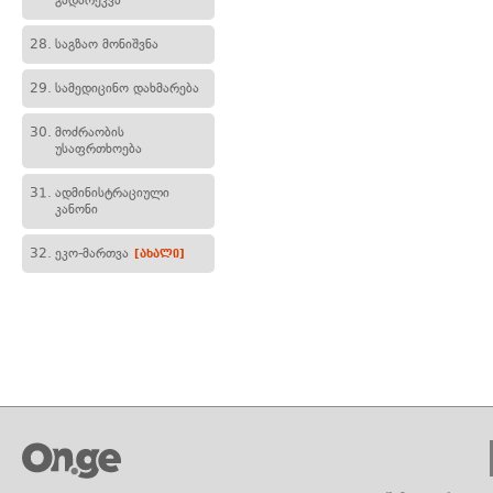
გადარეკვა
28.
საგზაო მონიშვნა
29.
სამედიცინო დახმარება
30.
მოძრაობის
უსაფრთხოება
31.
ადმინისტრაციული
კანონი
32.
ეკო-მართვა
[ახალი]