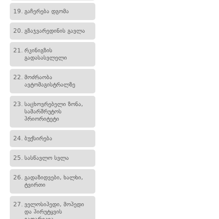
19.
გაჩერება დგომა
20.
გზაჯვარედინის გავლა
21.
რკინიგზის
გადასასვლელი
22.
მოძრაობა
ავტომაგისტრალზე
23.
საცხოვრებელი ზონა,
სამარშრუტოს
პრიორიტეტი
24.
ბუქსირება
25.
სასწავლო სვლა
26.
გადაზიდვები, ხალხი,
ტვირთი
27.
ველოსიპედი, მოპედი
და პირუტყვის