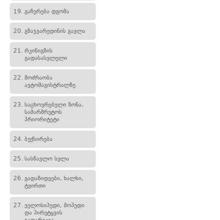
19.
გაჩერება დგომა
20.
გზაჯვარედინის გავლა
21.
რკინიგზის
გადასასვლელი
22.
მოძრაობა
ავტომაგისტრალზე
23.
საცხოვრებელი ზონა,
სამარშრუტოს
პრიორიტეტი
24.
ბუქსირება
25.
სასწავლო სვლა
26.
გადაზიდვები, ხალხი,
ტვირთი
27.
ველოსიპედი, მოპედი
და პირუტყვის