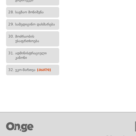
გადარეკვა
28.
საგზაო მონიშვნა
29.
სამედიცინო დახმარება
30.
მოძრაობის
უსაფრთხოება
31.
ადმინისტრაციული
კანონი
32.
ეკო-მართვა
[ახალი]