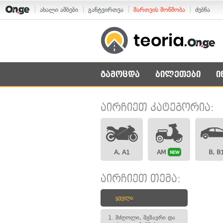
ახალი ამბები
განტვირთვა
მართვის მოწმობა
ძებნა
გამოცდა
ბილეთები
ი
აირჩიეთ კატეგორია:
A, A1
AM
B, B
NEW
აირჩიეთ თემა:
ყველა
1.
მძღოლი, მგზავრი და