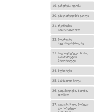
19.
გაჩერება დგომა
20.
გზაჯვარედინის გავლა
21.
რკინიგზის
გადასასვლელი
22.
მოძრაობა
ავტომაგისტრალზე
23.
საცხოვრებელი ზონა,
სამარშრუტოს
პრიორიტეტი
24.
ბუქსირება
25.
სასწავლო სვლა
26.
გადაზიდვები, ხალხი,
ტვირთი
27.
ველოსიპედი, მოპედი
და პირუტყვის