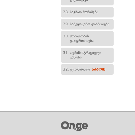
გადარეკვა
28.
საგზაო მონიშვნა
29.
სამედიცინო დახმარება
30.
მოძრაობის
უსაფრთხოება
31.
ადმინისტრაციული
კანონი
32.
ეკო-მართვა
[ახალი]