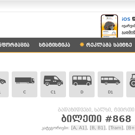
iOS
ივარჯი
გადმო
ნფორმაცია
სტატისტიკა
რეკლამა საიტზე
1
C
C1
D
D1
გადაზიდვები, ხალხი, ტვირთი
ბილეთი #868
კატეგორიები:
[A, A1]
,
[B, B1]
,
[Tram]
,
[B+