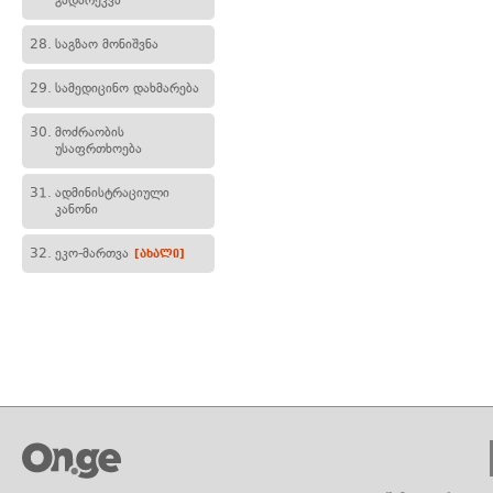
გადარეკვა
28.
საგზაო მონიშვნა
29.
სამედიცინო დახმარება
30.
მოძრაობის
უსაფრთხოება
31.
ადმინისტრაციული
კანონი
32.
ეკო-მართვა
[ახალი]