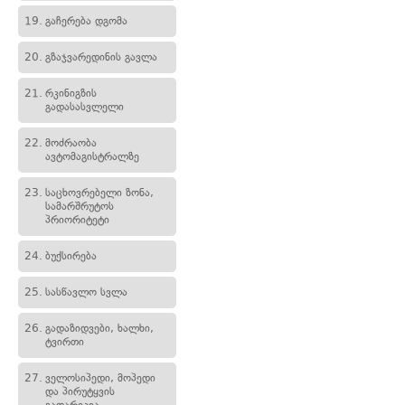
19.
გაჩერება დგომა
20.
გზაჯვარედინის გავლა
21.
რკინიგზის
გადასასვლელი
22.
მოძრაობა
ავტომაგისტრალზე
23.
საცხოვრებელი ზონა,
სამარშრუტოს
პრიორიტეტი
24.
ბუქსირება
25.
სასწავლო სვლა
26.
გადაზიდვები, ხალხი,
ტვირთი
27.
ველოსიპედი, მოპედი
და პირუტყვის