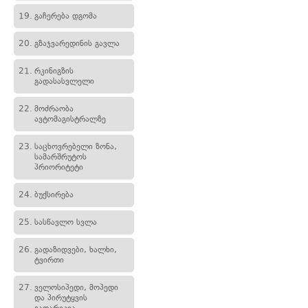
19.
გაჩერება დგომა
20.
გზაჯვარედინის გავლა
21.
რკინიგზის
გადასასვლელი
22.
მოძრაობა
ავტომაგისტრალზე
23.
საცხოვრებელი ზონა,
სამარშრუტოს
პრიორიტეტი
24.
ბუქსირება
25.
სასწავლო სვლა
26.
გადაზიდვები, ხალხი,
ტვირთი
27.
ველოსიპედი, მოპედი
და პირუტყვის