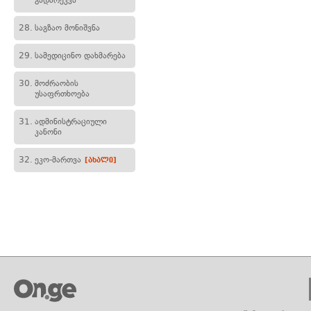
გადარეკვა
28.
საგზაო მონიშვნა
29.
სამედიცინო დახმარება
30.
მოძრაობის
უსაფრთხოება
31.
ადმინისტრაციული
კანონი
32.
ეკო-მართვა
[ახალი]