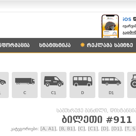
iOS
ივარჯი
გადმო
ნფორმაცია
სტატისტიკა
რეკლამა საიტზე
1
C
C1
D
D1
სამუხრუჭე მანძილი, დისტანცი
ბილეთი #911
კატეგორიები:
[A, A1]
,
[B, B1]
,
[C]
,
[C1]
,
[D]
,
[D1]
,
[T, S