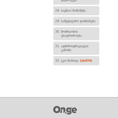
გადარეკვა
28.
საგზაო მონიშვნა
29.
სამედიცინო დახმარება
30.
მოძრაობის
უსაფრთხოება
31.
ადმინისტრაციული
კანონი
32.
ეკო-მართვა
[ახალი]