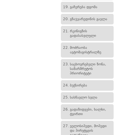
19.
გაჩერება დგომა
20.
გზაჯვარედინის გავლა
21.
რკინიგზის
გადასასვლელი
22.
მოძრაობა
ავტომაგისტრალზე
23.
საცხოვრებელი ზონა,
სამარშრუტოს
პრიორიტეტი
24.
ბუქსირება
25.
სასწავლო სვლა
26.
გადაზიდვები, ხალხი,
ტვირთი
27.
ველოსიპედი, მოპედი
და პირუტყვის