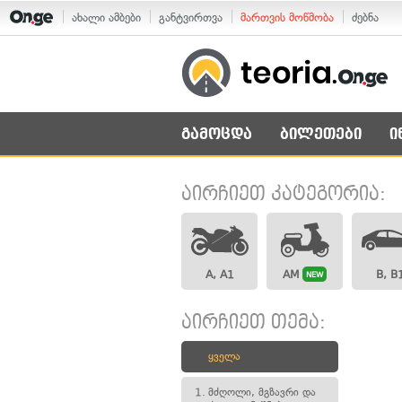
ახალი ამბები
განტვირთვა
მართვის მოწმობა
ძებნა
გამოცდა
ბილეთები
ი
აირჩიეთ კატეგორია:
A, A1
AM
B, B
NEW
აირჩიეთ თემა:
ყველა
1.
მძღოლი, მგზავრი და