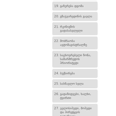
19.
გაჩერება დგომა
20.
გზაჯვარედინის გავლა
21.
რკინიგზის
გადასასვლელი
22.
მოძრაობა
ავტომაგისტრალზე
23.
საცხოვრებელი ზონა,
სამარშრუტოს
პრიორიტეტი
24.
ბუქსირება
25.
სასწავლო სვლა
26.
გადაზიდვები, ხალხი,
ტვირთი
27.
ველოსიპედი, მოპედი
და პირუტყვის