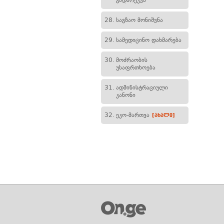
გადარეკვა
28.
საგზაო მონიშვნა
29.
სამედიცინო დახმარება
30.
მოძრაობის
უსაფრთხოება
31.
ადმინისტრაციული
კანონი
32.
ეკო-მართვა
[ახალი]