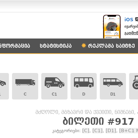
iOS
ივარჯი
გადმო
ნფორმაცია
სტატისტიკა
რეკლამა საიტზე
1
C
C1
D
D1
მძღოლი, მგზავრი და ქვეითი, ნიშნები,
ბილეთი #917
კატეგორიები:
[C]
,
[C1]
,
[D1]
,
[B+C1 M