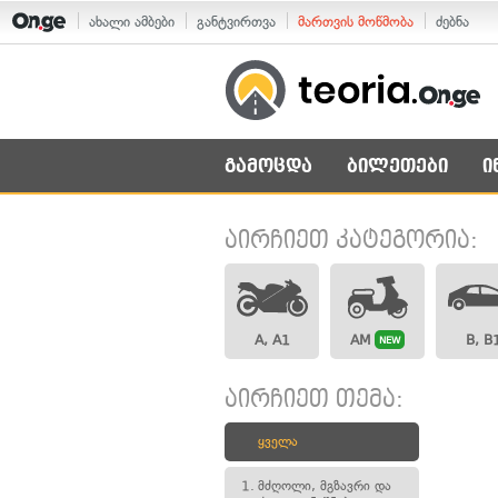
ახალი ამბები
განტვირთვა
მართვის მოწმობა
ძებნა
გამოცდა
ბილეთები
ი
აირჩიეთ კატეგორია:
A, A1
AM
B, B
NEW
აირჩიეთ თემა:
ყველა
1.
მძღოლი, მგზავრი და