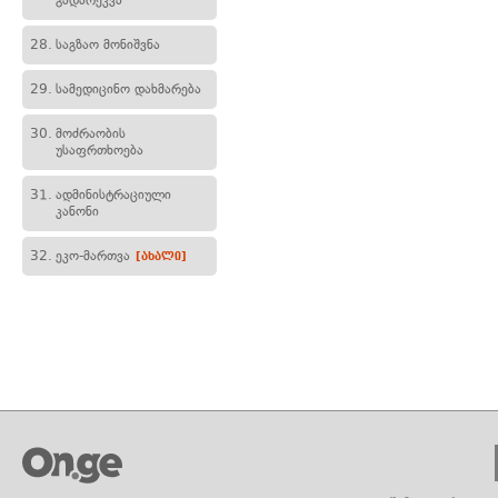
გადარეკვა
28.
საგზაო მონიშვნა
29.
სამედიცინო დახმარება
30.
მოძრაობის
უსაფრთხოება
31.
ადმინისტრაციული
კანონი
32.
ეკო-მართვა
[ახალი]