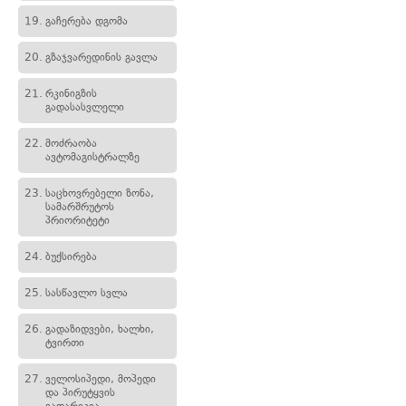
19.
გაჩერება დგომა
20.
გზაჯვარედინის გავლა
21.
რკინიგზის
გადასასვლელი
22.
მოძრაობა
ავტომაგისტრალზე
23.
საცხოვრებელი ზონა,
სამარშრუტოს
პრიორიტეტი
24.
ბუქსირება
25.
სასწავლო სვლა
26.
გადაზიდვები, ხალხი,
ტვირთი
27.
ველოსიპედი, მოპედი
და პირუტყვის