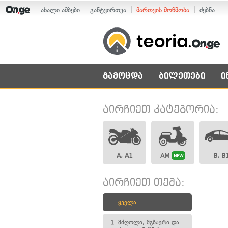
ახალი ამბები
განტვირთვა
მართვის მოწმობა
ძებნა
გამოცდა
ბილეთები
ი
აირჩიეთ კატეგორია:
A, A1
AM
B, B
NEW
აირჩიეთ თემა:
ყველა
1.
მძღოლი, მგზავრი და