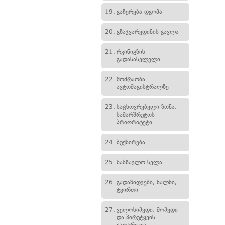
19.
გაჩერება დგომა
20.
გზაჯვარედინის გავლა
21.
რკინიგზის
გადასასვლელი
22.
მოძრაობა
ავტომაგისტრალზე
23.
საცხოვრებელი ზონა,
სამარშრუტოს
პრიორიტეტი
24.
ბუქსირება
25.
სასწავლო სვლა
26.
გადაზიდვები, ხალხი,
ტვირთი
27.
ველოსიპედი, მოპედი
და პირუტყვის