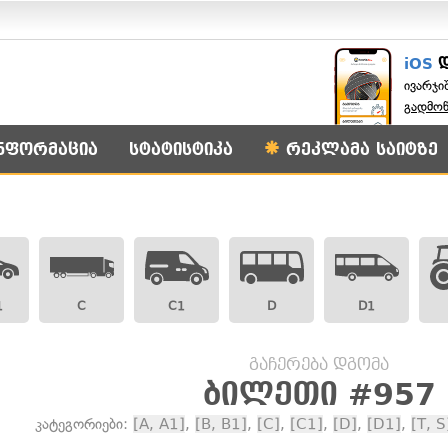
iOS
ივარჯი
გადმო
ნფორმაცია
სტატისტიკა
რეკლამა საიტზე
1
C
C1
D
D1
გაჩერება დგომა
ბილეთი #957
კატეგორიები:
[A, A1]
,
[B, B1]
,
[C]
,
[C1]
,
[D]
,
[D1]
,
[T, S