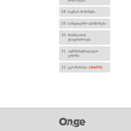
გადარეკვა
28.
საგზაო მონიშვნა
29.
სამედიცინო დახმარება
30.
მოძრაობის
უსაფრთხოება
31.
ადმინისტრაციული
კანონი
32.
ეკო-მართვა
[ახალი]