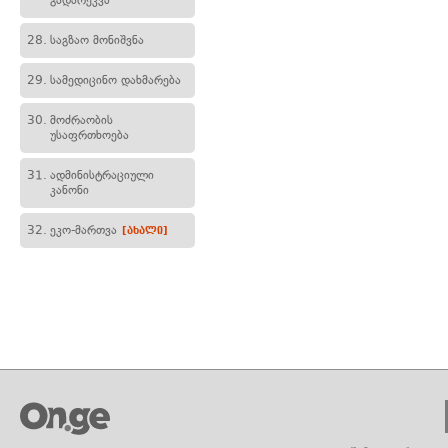
გადარეკვა
28.
საგზაო მონიშვნა
29.
სამედიცინო დახმარება
30.
მოძრაობის
უსაფრთხოება
31.
ადმინისტრაციული
კანონი
32.
ეკო-მართვა
[ახალი]