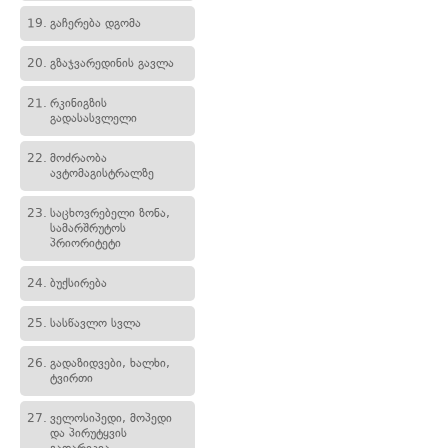
19.
გაჩერება დგომა
20.
გზაჯვარედინის გავლა
21.
რკინიგზის
გადასასვლელი
22.
მოძრაობა
ავტომაგისტრალზე
23.
საცხოვრებელი ზონა,
სამარშრუტოს
პრიორიტეტი
24.
ბუქსირება
25.
სასწავლო სვლა
26.
გადაზიდვები, ხალხი,
ტვირთი
27.
ველოსიპედი, მოპედი
და პირუტყვის