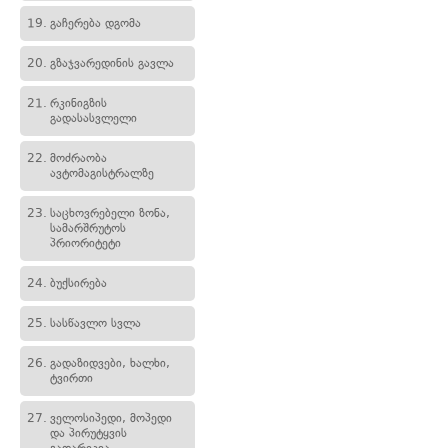
19.
გაჩერება დგომა
20.
გზაჯვარედინის გავლა
21.
რკინიგზის
გადასასვლელი
22.
მოძრაობა
ავტომაგისტრალზე
23.
საცხოვრებელი ზონა,
სამარშრუტოს
პრიორიტეტი
24.
ბუქსირება
25.
სასწავლო სვლა
26.
გადაზიდვები, ხალხი,
ტვირთი
27.
ველოსიპედი, მოპედი
და პირუტყვის