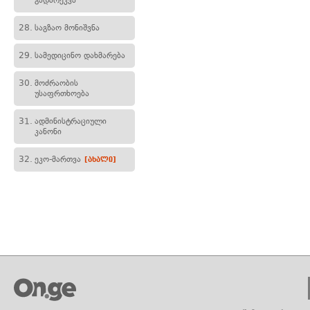
გადარეკვა
28.
საგზაო მონიშვნა
29.
სამედიცინო დახმარება
30.
მოძრაობის
უსაფრთხოება
31.
ადმინისტრაციული
კანონი
32.
ეკო-მართვა
[ახალი]