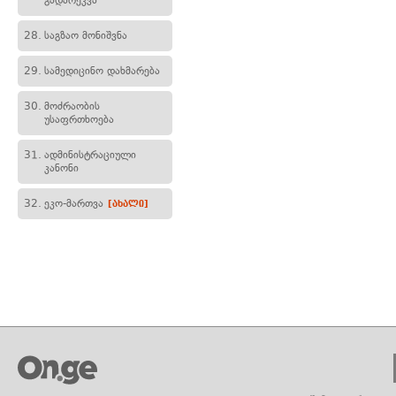
გადარეკვა
28.
საგზაო მონიშვნა
29.
სამედიცინო დახმარება
30.
მოძრაობის
უსაფრთხოება
31.
ადმინისტრაციული
კანონი
32.
ეკო-მართვა
[ახალი]