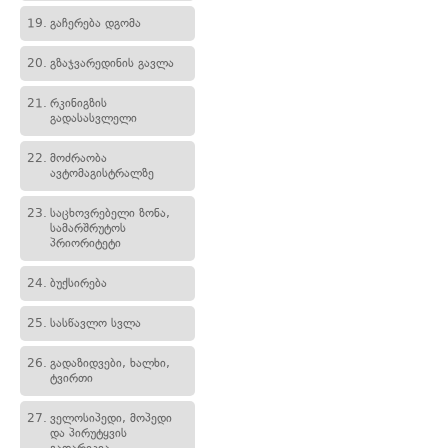
19.
გაჩერება დგომა
20.
გზაჯვარედინის გავლა
21.
რკინიგზის
გადასასვლელი
22.
მოძრაობა
ავტომაგისტრალზე
23.
საცხოვრებელი ზონა,
სამარშრუტოს
პრიორიტეტი
24.
ბუქსირება
25.
სასწავლო სვლა
26.
გადაზიდვები, ხალხი,
ტვირთი
27.
ველოსიპედი, მოპედი
და პირუტყვის