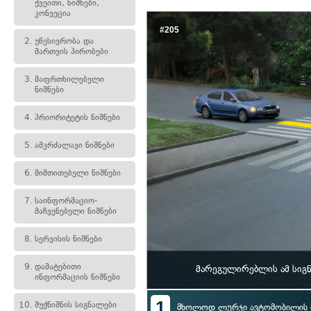
ქვეითი, ნიშნები,
კონვეცია
#205
2.
უწესივრობა და
მართვის პირობები
3.
მაფრთხილებელი
ნიშნები
4.
პრიორიტეტის ნიშნები
5.
ამკრძალავი ნიშნები
6.
მიმთითებელი ნიშნები
7.
საინფორმაციო-
მაჩვენებელი ნიშნები
8.
სერვისის ნიშნები
9.
დამატებითი
მარეგულირებლის ამ სიგ
ინფორმაციის ნიშნები
1
10.
შუქნიშნის სიგნალები
მხოლოდ ლურჯი ავტომობილის