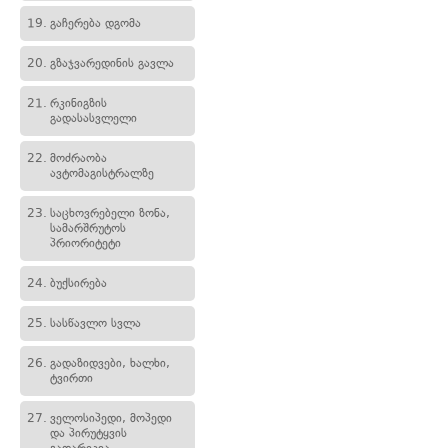
19.
გაჩერება დგომა
20.
გზაჯვარედინის გავლა
21.
რკინიგზის
გადასასვლელი
22.
მოძრაობა
ავტომაგისტრალზე
23.
საცხოვრებელი ზონა,
სამარშრუტოს
პრიორიტეტი
24.
ბუქსირება
25.
სასწავლო სვლა
26.
გადაზიდვები, ხალხი,
ტვირთი
27.
ველოსიპედი, მოპედი
და პირუტყვის