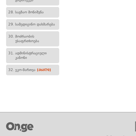
გადარეკვა
28.
საგზაო მონიშვნა
29.
სამედიცინო დახმარება
30.
მოძრაობის
უსაფრთხოება
31.
ადმინისტრაციული
კანონი
32.
ეკო-მართვა
[ახალი]