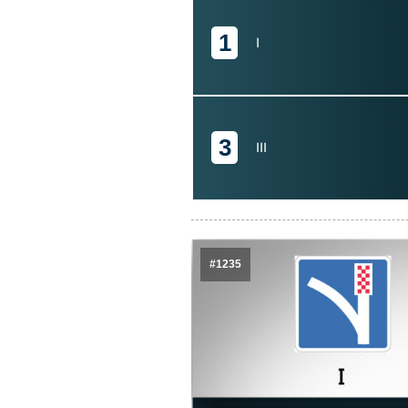
1
I
3
III
#1235