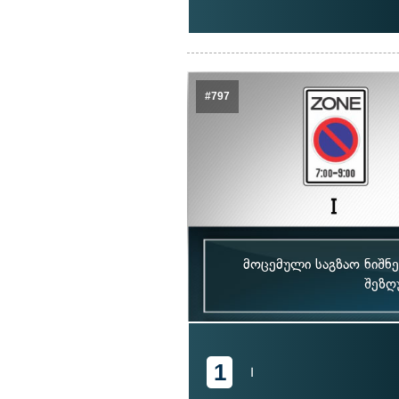
#797
მოცემული საგზაო ნიშნ
შეზღ
1
I