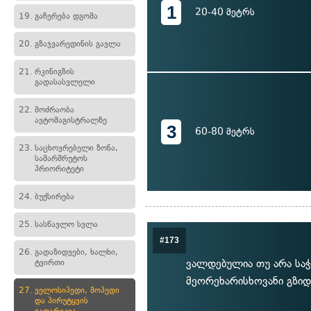
1
20-40 მეტრს
19.
გაჩერება დგომა
20.
გზაჯვარედინის გავლა
21.
რკინიგზის
გადასასვლელი
22.
მოძრაობა
ავტომაგისტრალზე
3
60-80 მეტრს
23.
საცხოვრებელი ზონა,
სამარშრუტოს
პრიორიტეტი
24.
ბუქსირება
25.
სასწავლო სვლა
#173
26.
გადაზიდვები, ხალხი,
ვალდებულია თუ არა საჭ
ტვირთი
მეორეხარისხოვანი გზიდ
27.
ველოსიპედი, მოპედი
და პირუტყვის