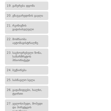
19.
გაჩერება დგომა
20.
გზაჯვარედინის გავლა
21.
რკინიგზის
გადასასვლელი
22.
მოძრაობა
ავტომაგისტრალზე
23.
საცხოვრებელი ზონა,
სამარშრუტოს
პრიორიტეტი
24.
ბუქსირება
25.
სასწავლო სვლა
26.
გადაზიდვები, ხალხი,
ტვირთი
27.
ველოსიპედი, მოპედი
და პირუტყვის