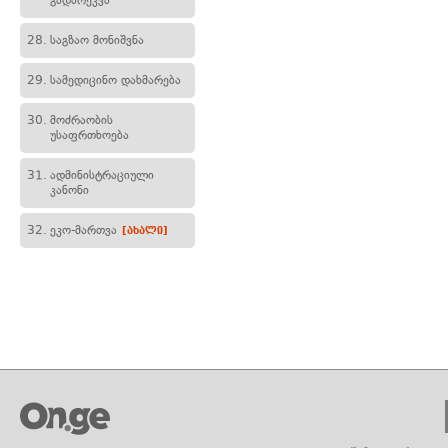
გადარეკვა
28.
საგზაო მონიშვნა
29.
სამედიცინო დახმარება
30.
მოძრაობის
უსაფრთხოება
31.
ადმინისტრაციული
კანონი
32.
ეკო-მართვა
[ახალი]