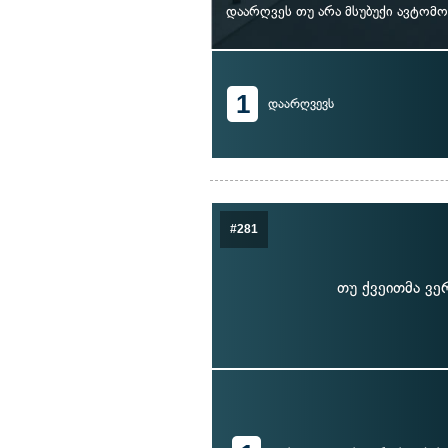
დაარღვეს თუ არა მსუბუქი ავტომ
1
დაარღვევს
#281
თუ ქვეითმა ვე