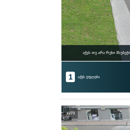
აქვს თუ არა რუხი მსუბ
1
აქვს უფლება
#273