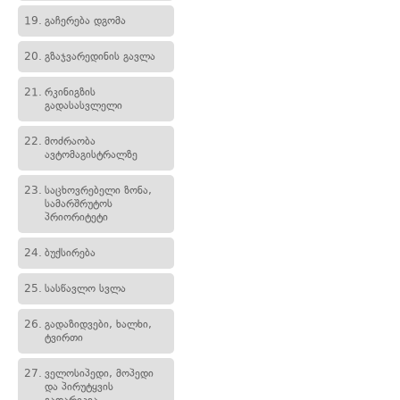
19.
გაჩერება დგომა
20.
გზაჯვარედინის გავლა
21.
რკინიგზის
გადასასვლელი
22.
მოძრაობა
ავტომაგისტრალზე
23.
საცხოვრებელი ზონა,
სამარშრუტოს
პრიორიტეტი
24.
ბუქსირება
25.
სასწავლო სვლა
26.
გადაზიდვები, ხალხი,
ტვირთი
27.
ველოსიპედი, მოპედი
და პირუტყვის