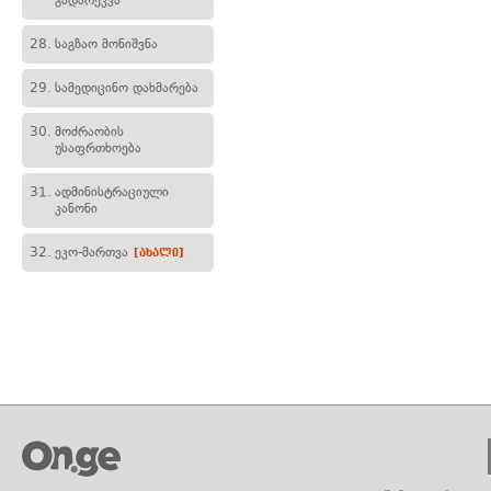
გადარეკვა
28.
საგზაო მონიშვნა
29.
სამედიცინო დახმარება
30.
მოძრაობის
უსაფრთხოება
31.
ადმინისტრაციული
კანონი
32.
ეკო-მართვა
[ახალი]