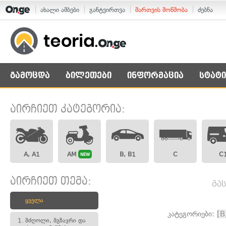
ახალი ამბები
განტვირთვა
მართვის მოწმობა
ძებნა
გამოცდა
ბილეთები
ინფორმაცია
სტატი
აირჩიეთ კატეგორია:
A, A1
AM
B, B1
C
C
NEW
აირჩიეთ თემა:
გა
ყველა
კატეგორიები:
[B
1.
მძღოლი, მგზავრი და