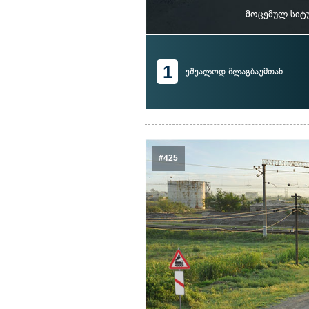
მოცემულ სიტ
1
უშუალოდ შლაგბაუმთან
#425