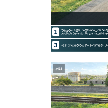
1
უფლება აქვს, სიფრთხილის ზომ
გახსნას შლაგბაუმი და გააგრძე
3
აქვს ვალდებულება გაჩერდეს „ს
#413