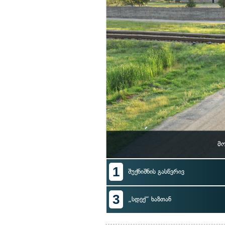
მ
1
შუქნიშნის გასწვრივ
3
„სდექ“ ხაზთან