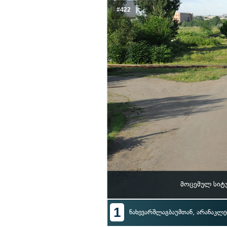
#422
მოცემულ სიტ
1
ნახევარშლაგბაუმთან, არანაკლებ