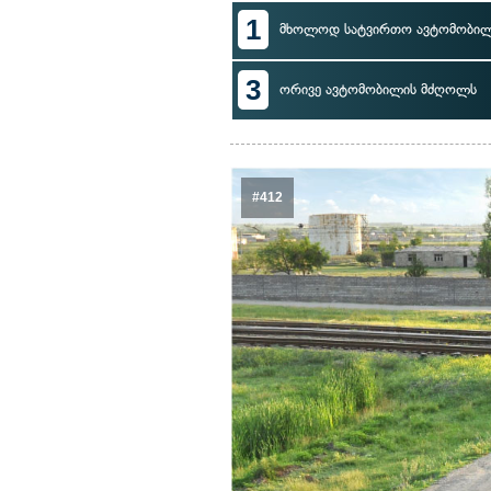
1
მხოლოდ სატვირთო ავტომობი
3
ორივე ავტომობილის მძღოლს
#412