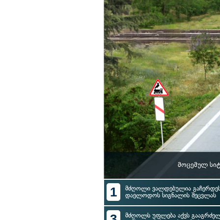
მოცემულ სიტ
1
მძღოლი ვალდებულია გაჩერდეს 
დაელოდოს სიგნალის შეცვლას
3
მძღოლს უფლება აქვს გააგრძე