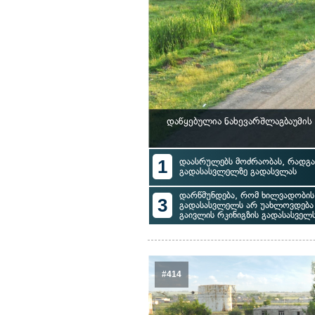
დაწყებულია ნახევარშლაგბაუმის
1
დაასრულებს მოძრაობას, რადგან
გადასასვლელზე გადასვლას
დარწმუნდება, რომ ხილვადობი
3
გადასასვლელს არ უახლოვდება
გაივლის რკინიგზის გადასასველ
#414