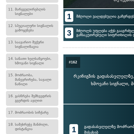
11.
მარეგულირებლის
სიგნალები
1
მძღოლი ვალდებულია გაჩერდეს 
12.
სპეციალური სიგნალის
გამოყენება
3
მძღოლს უფლება აქვს გააგრძე
განსაკუთრებული სიფრთხილის 
13.
საავარიო შუქური
სიგნალიზაცია
14.
სანათი ხელსაწყოები,
#162
ხმოვანი სიგნალი
15.
მოძრაობა,
რკინიგზის გადასასვლელზე,
მანევრირება, სავალი
ხმოვანი სიგნალი, 
ნაწილი
16.
გასწრება შემხვედრის
გვერდის ავლით
17.
მოძრაობის სიჩქარე
18.
სამუხრუჭე მანძილი,
გადასასვლელზე მოძრაობ
1
დისტანცია
შესახებ