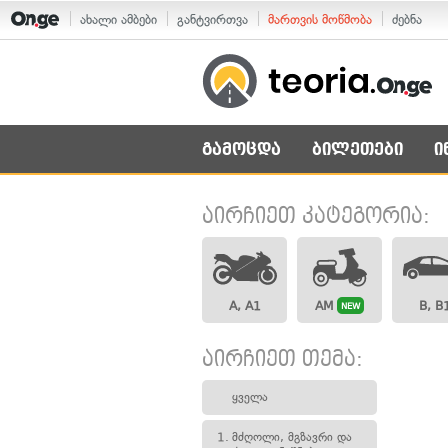
ახალი ამბები
განტვირთვა
მართვის მოწმობა
ძებნა
გამოცდა
ბილეთები
ი
აირჩიეთ კატეგორია:
A, A1
AM
B, B
NEW
აირჩიეთ თემა:
ყველა
1.
მძღოლი, მგზავრი და