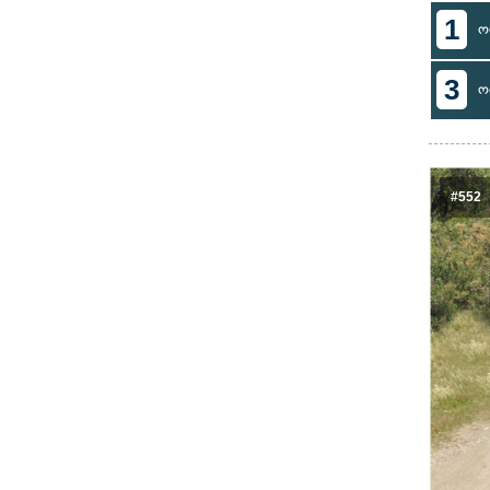
1
ო
3
ო
#552