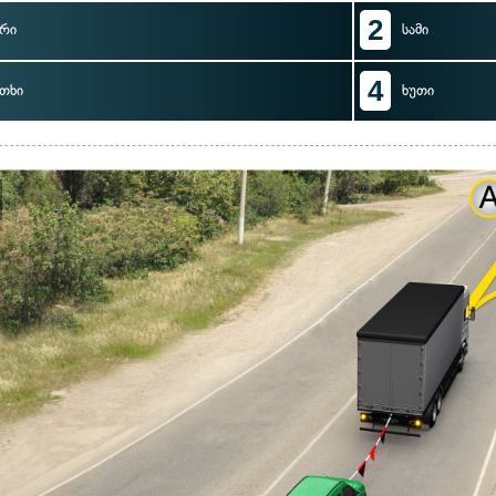
2
რი
სამი
4
თხი
ხუთი