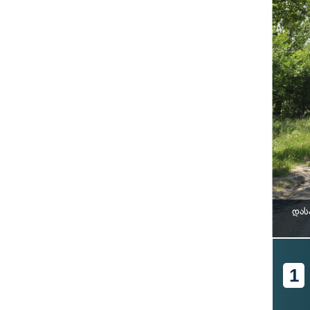
დას
1