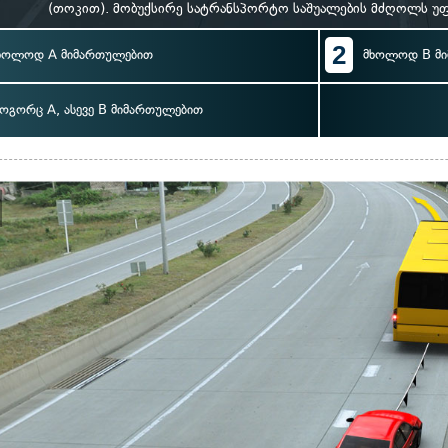
(თოკით). მობუქსირე სატრანსპორტო საშუალების მძღოლს უფ
2
ხოლოდ A მიმართულებით
მხოლოდ B მ
ოგორც A, ასევე B მიმართულებით