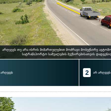
არღვევს თუ არა ისრის მიმართულებით მოძრავი მობუქსირე ავტომ
სატრანსპორტო საშუალების ბუქსირებისათვის დადგენ
2
არღვევს
არ არღვევს