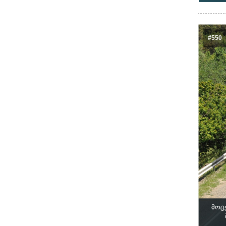
#550
მოც