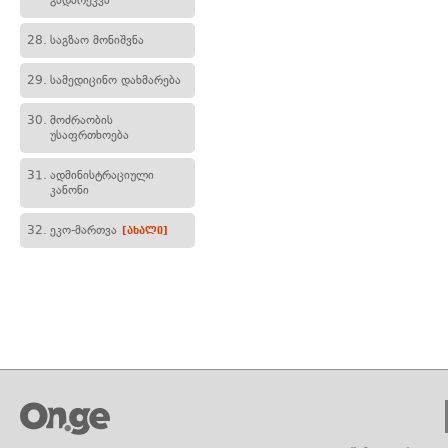
გადარეკვა
28.
საგზაო მონიშვნა
29.
სამედიცინო დახმარება
30.
მოძრაობის
უსაფრთხოება
31.
ადმინისტრაციული
კანონი
32.
ეკო-მართვა
[ახალი]