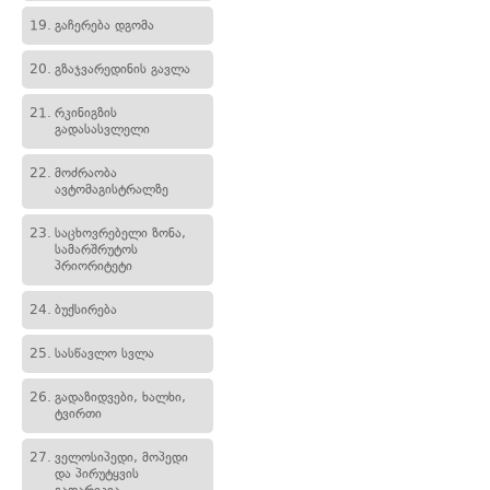
19.
გაჩერება დგომა
20.
გზაჯვარედინის გავლა
21.
რკინიგზის
გადასასვლელი
22.
მოძრაობა
ავტომაგისტრალზე
23.
საცხოვრებელი ზონა,
სამარშრუტოს
პრიორიტეტი
24.
ბუქსირება
25.
სასწავლო სვლა
26.
გადაზიდვები, ხალხი,
ტვირთი
27.
ველოსიპედი, მოპედი
და პირუტყვის