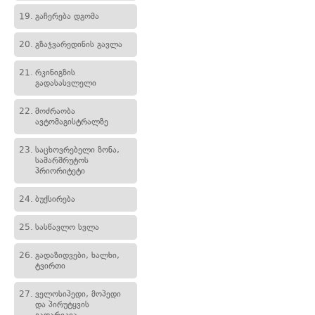
19.
გაჩერება დგომა
20.
გზაჯვარედინის გავლა
21.
რკინიგზის
გადასასვლელი
22.
მოძრაობა
ავტომაგისტრალზე
23.
საცხოვრებელი ზონა,
სამარშრუტოს
პრიორიტეტი
24.
ბუქსირება
25.
სასწავლო სვლა
26.
გადაზიდვები, ხალხი,
ტვირთი
27.
ველოსიპედი, მოპედი
და პირუტყვის