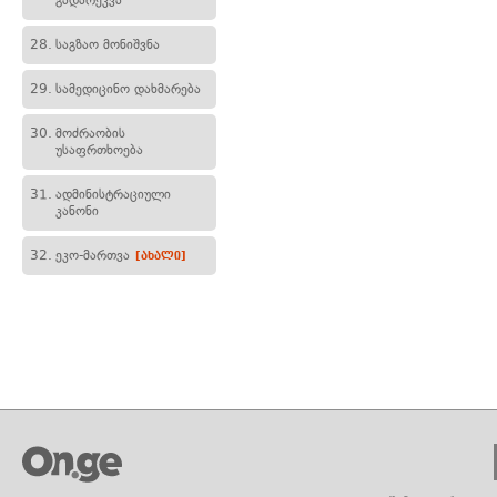
გადარეკვა
28.
საგზაო მონიშვნა
29.
სამედიცინო დახმარება
30.
მოძრაობის
უსაფრთხოება
31.
ადმინისტრაციული
კანონი
32.
ეკო-მართვა
[ახალი]