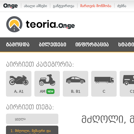
ახალი ამბები
განტვირთვა
მართვის მოწმობა
ძებნა
გამოცდა
ბილეთები
ინფორმაცია
სტატი
აირჩიეთ კატეგორია:
A, A1
AM
B, B1
C
C
NEW
აირჩიეთ თემა:
მძღოლი, მ
ყველა
1.
მძღოლი, მგზავრი და