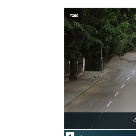
#390
რ