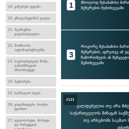
მხოლოდ შესაბამისი მარ
1
19.
გაჩერება დგომა
შეჩერების შემთხვევაში
20.
გზაჯვარედინის გავლა
21.
რკინიგზის
გადასასვლელი
22.
მოძრაობა
როგორც შესაბამისი მარ
ავტომაგისტრალზე
შეჩერების, აგრეთვე ამ უ
3
ჩამორთმევის ან შეწყვეტის
23.
საცხოვრებელი ზონა,
შემთხვევაში
სამარშრუტოს
პრიორიტეტი
24.
ბუქსირება
25.
სასწავლო სვლა
#123
26.
გადაზიდვები, ხალხი,
ვალდებულია თუ არა მძ
ტვირთი
საქართველოს შინაგან საქმ
თუ არსებობს საკმა
27.
ველოსიპედი, მოპედი
და პირუტყვის
ფსიქ