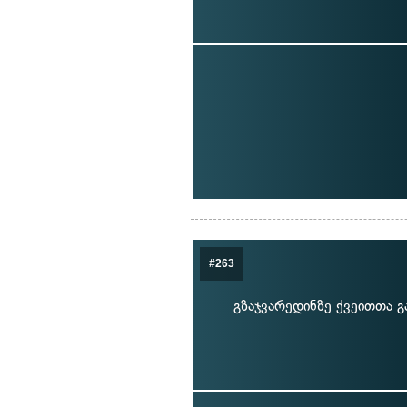
#263
გზაჯვარედინზე ქვეითთა გ