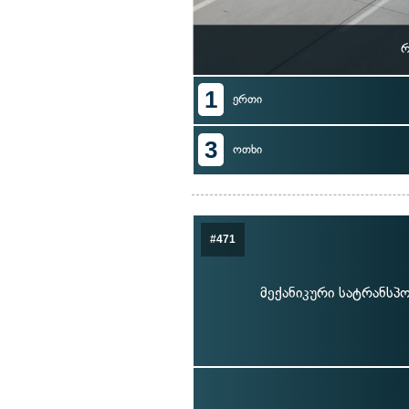
რ
1
ერთი
3
ოთხი
#471
მექანიკური სატრანსპ