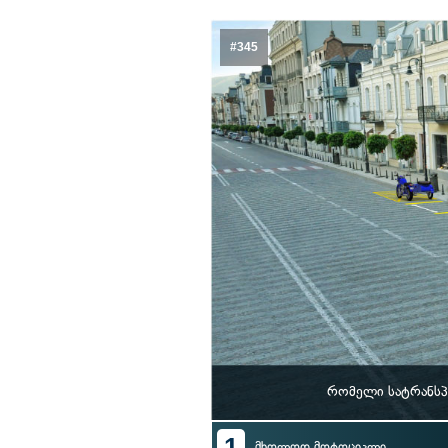
#345
რომელი სატრანსპ
1
მხოლოდ მოტოციკლი