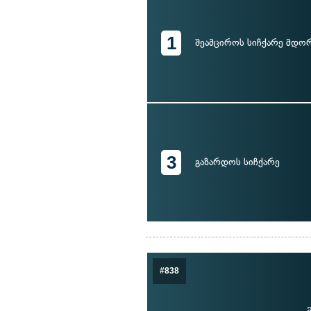
1
შეამციროს სიჩქარე მდო
3
გაზარდოს სიჩქარე
#838