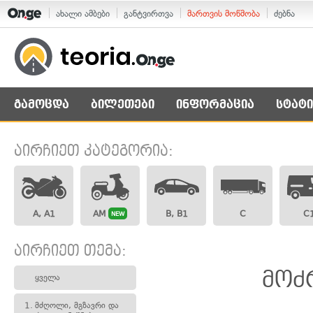
ახალი ამბები
განტვირთვა
მართვის მოწმობა
ძებნა
გამოცდა
ბილეთები
ინფორმაცია
სტატი
აირჩიეთ კატეგორია:
A, A1
AM
B, B1
C
C
NEW
აირჩიეთ თემა:
მოძ
ყველა
1.
მძღოლი, მგზავრი და