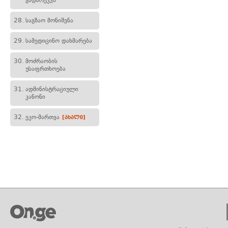
გადარეკვა
28.
საგზაო მონიშვნა
29.
სამედიცინო დახმარება
30.
მოძრაობის
უსაფრთხოება
31.
ადმინისტრაციული
კანონი
32.
ეკო-მართვა
[ახალი]