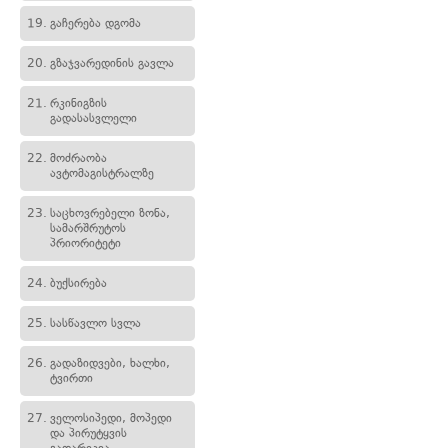
19.
გაჩერება დგომა
20.
გზაჯვარედინის გავლა
21.
რკინიგზის
გადასასვლელი
22.
მოძრაობა
ავტომაგისტრალზე
23.
საცხოვრებელი ზონა,
სამარშრუტოს
პრიორიტეტი
24.
ბუქსირება
25.
სასწავლო სვლა
26.
გადაზიდვები, ხალხი,
ტვირთი
27.
ველოსიპედი, მოპედი
და პირუტყვის